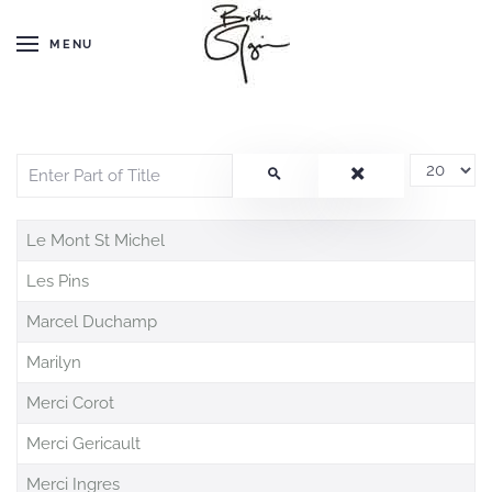
MENU
Enter Part of Title
Display #
Le Mont St Michel
Les Pins
Marcel Duchamp
Marilyn
Merci Corot
Merci Gericault
Merci Ingres